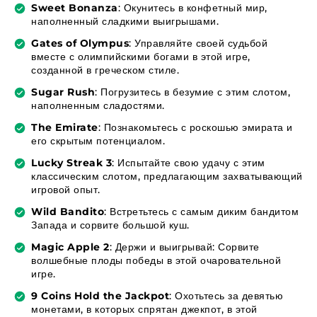
Sweet Bonanza
: Окунитесь в конфетный мир,
наполненный сладкими выигрышами.
Gates of Olympus
: Управляйте своей судьбой
вместе с олимпийскими богами в этой игре,
созданной в греческом стиле.
Sugar Rush
: Погрузитесь в безумие с этим слотом,
наполненным сладостями.
The Emirate
: Познакомьтесь с роскошью эмирата и
его скрытым потенциалом.
Lucky Streak 3
: Испытайте свою удачу с этим
классическим слотом, предлагающим захватывающий
игровой опыт.
Wild Bandito
: Встретьтесь с самым диким бандитом
Запада и сорвите большой куш.
Magic Apple 2
: Держи и выигрывай: Сорвите
волшебные плоды победы в этой очаровательной
игре.
9 Coins Hold the Jackpot
: Охотьтесь за девятью
монетами, в которых спрятан джекпот, в этой