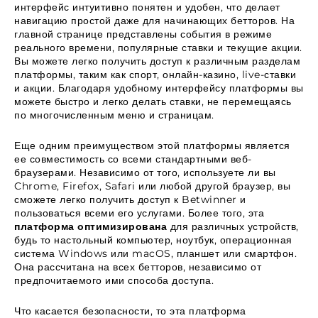
интерфейс интуитивно понятен и удобен, что делает
навигацию простой даже для начинающих бетторов. На
главной странице представлены события в режиме
реального времени, популярные ставки и текущие акции.
Вы можете легко получить доступ к различным разделам
платформы, таким как спорт, онлайн-казино, live-ставки
и акции. Благодаря удобному интерфейсу платформы вы
можете быстро и легко делать ставки, не перемещаясь
по многочисленным меню и страницам.
Еще одним преимуществом этой платформы является
ее совместимость со всеми стандартными веб-
браузерами. Независимо от того, используете ли вы
Chrome, Firefox, Safari или любой другой браузер, вы
сможете легко получить доступ к Betwinner и
пользоваться всеми его услугами. Более того, эта
платформа оптимизирована
для различных устройств,
будь то настольный компьютер, ноутбук, операционная
система Windows или macOS, планшет или смартфон.
Она рассчитана на всех бетторов, независимо от
предпочитаемого ими способа доступа.
Что касается безопасности, то эта платформа