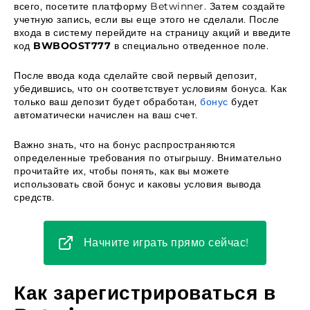
всего, посетите платформу Betwinner. Затем создайте
учетную запись, если вы еще этого не сделали. После
входа в систему перейдите на страницу акций и введите
код
BWBOOST777
в специально отведенное поле.
После ввода кода сделайте свой первый депозит,
убедившись, что он соответствует условиям бонуса. Как
только ваш депозит будет обработан,
бонус
будет
автоматически начислен на ваш счет.
Важно знать, что на бонус распространяются
определенные требования по отыгрышу. Внимательно
прочитайте их, чтобы понять, как вы можете
использовать свой бонус и каковы условия вывода
средств.
Начните играть прямо сейчас!
Как зарегистрироваться в