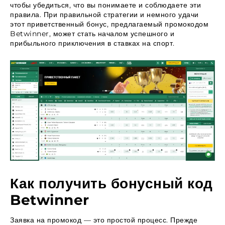
чтобы убедиться, что вы понимаете и соблюдаете эти
правила. При правильной стратегии и немного удачи
этот приветственный бонус, предлагаемый промокодом
Betwinner, может стать началом успешного и
прибыльного приключения в ставках на спорт.
Как получить бонусный код
Betwinner
Заявка на промокод — это простой процесс. Прежде