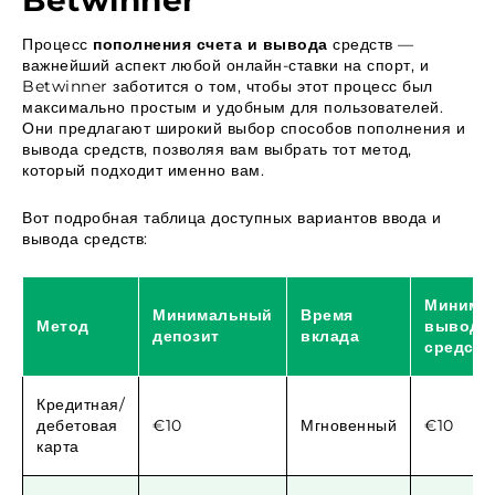
Betwinner
Процесс
пополнения счета и вывода
средств —
важнейший аспект любой онлайн-ставки на спорт, и
Betwinner заботится о том, чтобы этот процесс был
максимально простым и удобным для пользователей.
Они предлагают широкий выбор способов пополнения и
вывода средств, позволяя вам выбрать тот метод,
который подходит именно вам.
Вот подробная таблица доступных вариантов ввода и
вывода средств:
Минима
Минимальный
Время
Метод
вывод
депозит
вклада
средств
Кредитная/
дебетовая
€10
Мгновенный
€10
карта