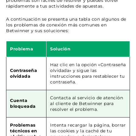
problemas son fáciles de resolver y puedes volver
rápidamente a tus actividades de apuestas.
A continuación se presenta una tabla con algunos de
los problemas de conexión más comunes en
Betwinner y sus soluciones:
Problema
Solución
Haz clic en la opción «Contraseña
Contraseña
olvidada» y sigue las
olvidada
instrucciones para restablecer tu
contraseña.
Contacta al servicio de atención
Cuenta
al cliente de Betwinner para
bloqueada
resolver el problema.
Problemas
Intenta recargar la página, borrar
técnicos en
las cookies y la caché de tu