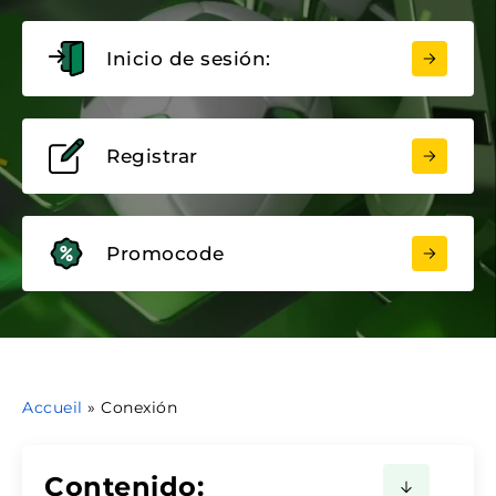
Inicio de sesión:
Registrar
Promocode
Accueil
»
Conexión
Contenido: