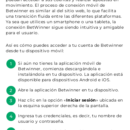
movimiento. El proceso de conexión móvil de
Betwinner es similar al del sitio web, lo que facilita
una transición fluida entre las diferentes plataformas.
Ya sea que utilices un smartphone o una tableta, la
conexión BetWinner sigue siendo intuitiva y amigable
para el usuario.
Así es cómo puedes acceder a tu cuenta de Betwinner
desde tu dispositivo móvil:
Si aún no tienes la aplicación móvil de
Betwinner, comienza descargándola e
instalándola en tu dispositivo. La aplicación está
disponible para dispositivos Android e iOS.
Abre la aplicación Betwinner en tu dispositivo.
Haz clic en la opción «
Iniciar sesión
» ubicada en
la esquina superior derecha de la pantalla.
Ingresa tus credenciales, es decir, tu nombre de
usuario y contraseña.