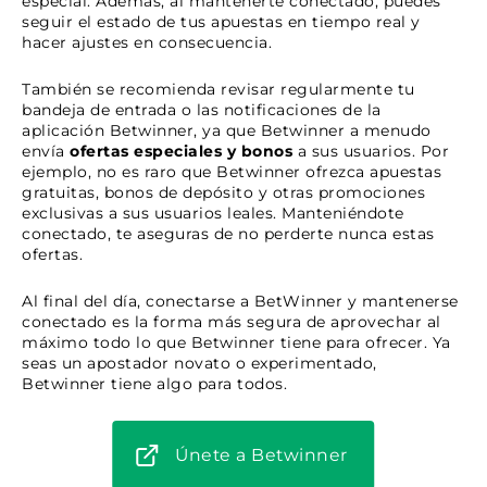
especial. Además, al mantenerte conectado, puedes
seguir el estado de tus apuestas en tiempo real y
hacer ajustes en consecuencia.
También se recomienda revisar regularmente tu
bandeja de entrada o las notificaciones de la
aplicación Betwinner, ya que Betwinner a menudo
envía
ofertas especiales y bonos
a sus usuarios. Por
ejemplo, no es raro que Betwinner ofrezca apuestas
gratuitas, bonos de depósito y otras promociones
exclusivas a sus usuarios leales. Manteniéndote
conectado, te aseguras de no perderte nunca estas
ofertas.
Al final del día, conectarse a BetWinner y mantenerse
conectado es la forma más segura de aprovechar al
máximo todo lo que Betwinner tiene para ofrecer. Ya
seas un apostador novato o experimentado,
Betwinner tiene algo para todos.
Únete a Betwinner